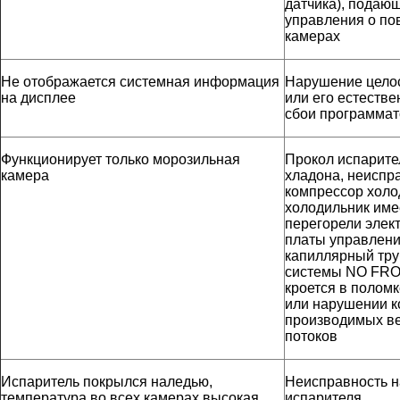
датчика), подающ
управления о п
камерах
Не отображается системная информация
Нарушение цело
на дисплее
или его естеств
сбои программа
Функционирует только морозильная
Прокол испарите
камера
хладона, неиспра
компрессор холо
холодильник имее
перегорели элек
платы управлени
капиллярный тру
системы NO FRO
кроется в поломк
или нарушении к
производимых в
потоков
Испаритель покрылся наледью,
Неисправность н
температура во всех камерах высокая,
испарителя