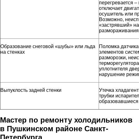
перегревается –
отключает двигат
осушитель или п
Возможно, неисп
«застрявший» на
размораживания
Образование снеговой «шубы» или льда
Поломка датчика
на стенках
элементов систе
разморозки, неи
терморегулятора
уплотнителя двер
нарушение режи
Выпуклость задней стенки
Утечка хладаген
трубки испарител
образовавшиеся
Мастер по ремонту холодильников
в Пушкинском районе Санкт-
Петербурга