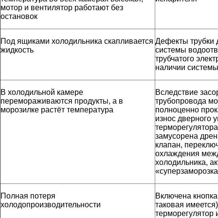
мотор и вентилятор работают без
остановок
Под ящиками холодильника скапливается
Дефекты трубки 
жидкость
системы водоотв
трубчатого элект
наличии систем
В холодильной камере
Вследствие засо
перемораживаются продукты, а в
трубопровода мо
морозилке растёт температура
полноценно прок
износ дверного 
терморегулятора
замусорена дрен
клапан, переклю
охлаждения меж
холодильника, а
«суперзаморозк
Полная потеря
Включена кнопка
холодопроизводительности
таковая имеется
терморегулятор 