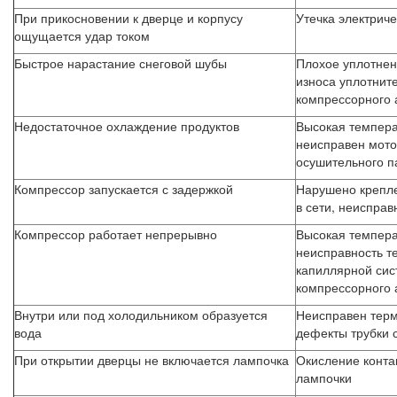
При прикосновении к дверце и корпусу
Утечка электриче
ощущается удар током
Быстрое нарастание снеговой шубы
Плохое уплотнен
износа уплотнит
компрессорного 
Недостаточное охлаждение продуктов
Высокая темпера
неисправен мото
осушительного п
Компрессор запускается с задержкой
Нарушено крепле
в сети, неисправ
Компрессор работает непрерывно
Высокая темпера
неисправность т
капиллярной сис
компрессорного 
Внутри или под холодильником образуется
Неисправен терм
вода
дефекты трубки 
При открытии дверцы не включается лампочка
Окисление конта
лампочки