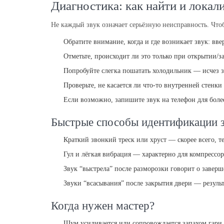
Диагностика: как найти и локал
Не каждый звук означает серьёзную неисправность. Чт
Обратите внимание, когда и где возникает звук: вве
Отметьте, происходит ли это только при открытии/за
Попробуйте слегка пошатать холодильник — исчез 
Проверьте, не касается ли что-то внутренней стен
Если возможно, запишите звук на телефон для боле
Быстрые способы идентификации 
Краткий звонкий треск или хруст — скорее всего, 
Гул и лёгкая вибрация — характерно для компрессо
Звук “выстрела” после разморозки говорит о завер
Звуки “всасывания” после закрытия двери — резуль
Когда нужен мастер?
Шум усиливается или сопровождается запахом гари.