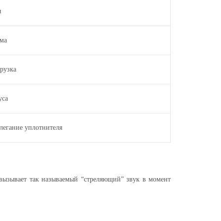
я
ема
рузка
уса
легание уплотнителя
 вызывает так называемый “стреляющий” звук в момент