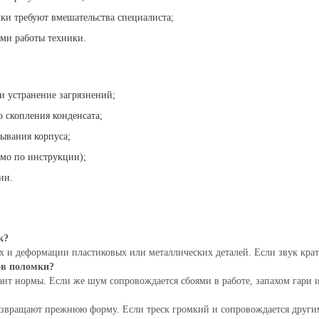
ки требуют вмешательства специалиста;
ями работы техники.
и устранение загрязнений;
 скопления конденсата;
ывания корпуса;
имо по инструкции);
ии.
к?
х и деформации пластиковых или металлических деталей. Если звук кра
ов поломки?
нт нормы. Если же шум сопровождается сбоями в работе, запахом гари 
озвращают прежнюю форму. Если треск громкий и сопровождается другим