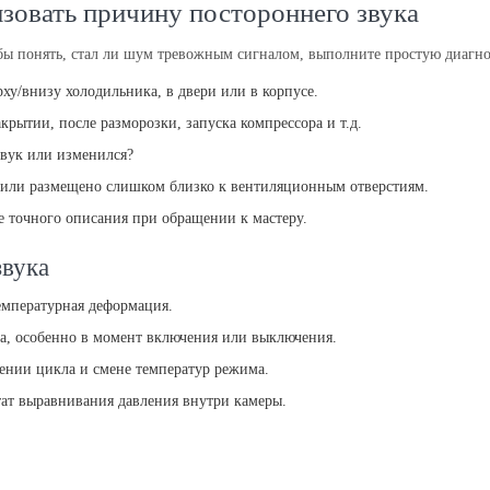
изовать причину постороннего звука
обы понять, стал ли шум тревожным сигналом, выполните простую диагно
рху/внизу холодильника, в двери или в корпусе.
крытии, после разморозки, запуска компрессора и т.д.
звук или изменился?
ки или размещено слишком близко к вентиляционным отверстиям.
е точного описания при обращении к мастеру.
звука
температурная деформация.
ра, особенно в момент включения или выключения.
шении цикла и смене температур режима.
тат выравнивания давления внутри камеры.