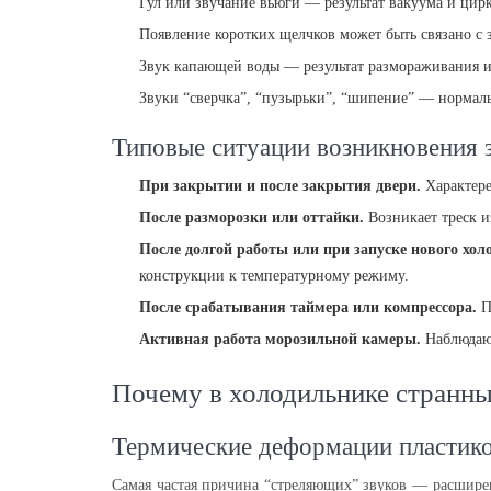
Гул или звучание вьюги — результат вакуума и цир
Появление коротких щелчков может быть связано с 
Звук капающей воды — результат размораживания и 
Звуки “сверчка”, “пузырьки”, “шипение” — нормаль
Типовые ситуации возникновения з
При закрытии и после закрытия двери.
Характере
После разморозки или оттайки.
Возникает треск и
После долгой работы или при запуске нового хол
конструкции к температурному режиму.
После срабатывания таймера или компрессора.
П
Активная работа морозильной камеры.
Наблюдают
Почему в холодильнике странны
Термические деформации пластико
Самая частая причина “стреляющих” звуков — расширен