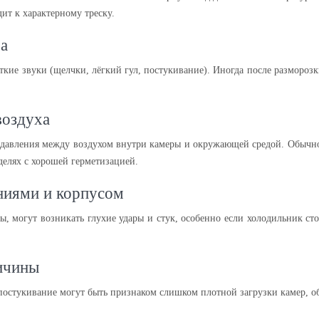
ит к характерному треску.
ра
откие звуки (щелчки, лёгкий гул, постукивание). Иногда после размороз
воздуха
а давления между воздухом внутри камеры и окружающей средой. Обычно
делях с хорошей герметизацией.
ниями и корпусом
, могут возникать глухие удары и стук, особенно если холодильник ст
ичины
постукивание могут быть признаком слишком плотной загрузки камер, о