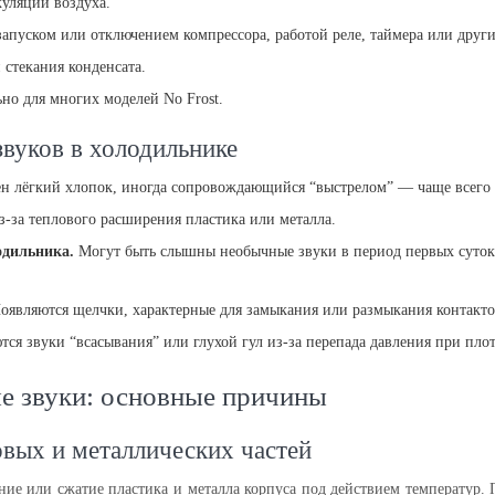
куляции воздуха.
запуском или отключением компрессора, работой реле, таймера или други
стекания конденсата.
но для многих моделей No Frost.
вуков в холодильнике
н лёгкий хлопок, иногда сопровождающийся “выстрелом” — чаще всего 
з-за теплового расширения пластика или металла.
одильника.
Могут быть слышны необычные звуки в период первых суток
оявляются щелчки, характерные для замыкания или размыкания контакто
ся звуки “всасывания” или глухой гул из-за перепада давления при пл
е звуки: основные причины
вых и металлических частей
ие или сжатие пластика и металла корпуса под действием температур. 