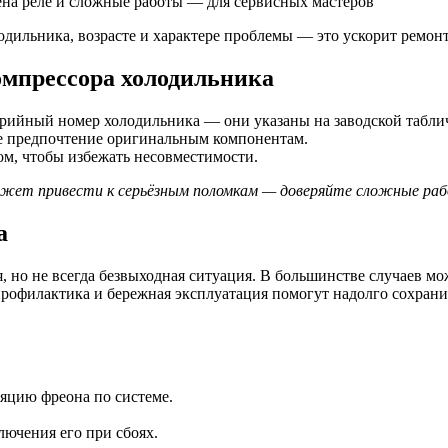
ена реле и сложные работы — для сервисных мастеров
дильника, возрасте и характере проблемы — это ускорит ремонт
компрессора холодильника
ерийный номер холодильника — они указаны на заводской таблич
те предпочтение оригинальным компонентам.
ом, чтобы избежать несовместимости.
может привести к серьёзным поломкам — доверяйте сложные ра
а
 но не всегда безвыходная ситуация. В большинстве случаев мо
профилактика и бережная эксплуатация помогут надолго сохрани
яцию фреона по системе.
лючения его при сбоях.