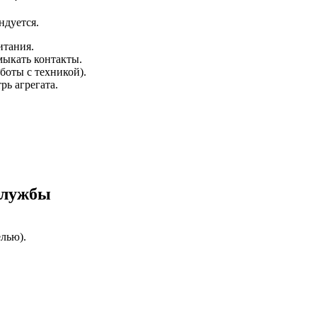
ндуется.
итания.
мыкать контакты.
боты с техникой).
рь агрегата.
службы
лью).