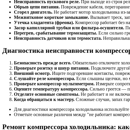
Неисправность пускового реле.
При выходе из строя рел
Обрыв цепи питания.
Повреждение кабеля, перегорание
Сгорел двигатель.
Не работает мотор холодильника из-за
Межвитковое короткое замыкание.
Вызывает треск, зап
Утечка хладагента (фреона).
Компрессор работает без на
Засор капиллярной трубки или фильтра-осушителя.
Пе
Перегрев, срабатывание термозащиты.
Если сильно гре
Неисправность датчиков или термостата.
Неправильная
Диагностика неисправности компрессор
Безопасность прежде всего.
Обязательно отключите холод
Проверьте розетку и шнур питания.
Подключите другой
Внешний осмотр.
Ищите подгоревшие контакты, поврежд
Слушайте реле компрессора.
Если слышны щелчки, но мо
Проверьте компрессор мультиметром.
Измерьте сопрот
Оцените температуру компрессора.
Сильно греется — по
Отделите основные симптомы.
Не работает и не включа
Когда обращаться к мастеру.
Сложные случаи, запах гар
Для диагностики компрессора холодильника используйте
Отметьте основные различия между "не работает компрес
Ремонт компрессора холодильника: како